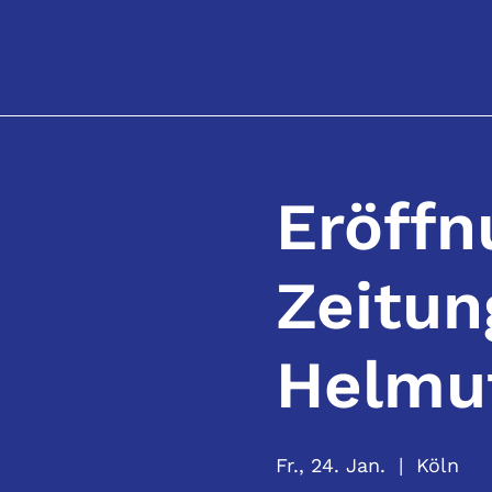
Eröffn
Zeitu
Helmut
Fr., 24. Jan.
  |  
Köln