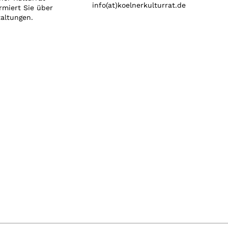
info(at)koelnerkulturrat.de
rmiert Sie über
taltungen.