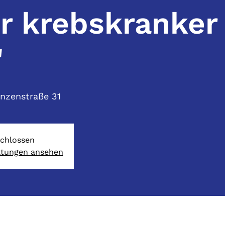
r krebskranker
"
inzenstraße 31
chlossen
ltungen ansehen