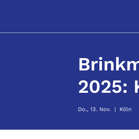
Brinkm
2025: 
Do., 13. Nov.
  |  
Köln