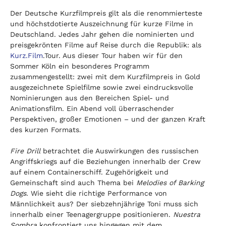
Der Deutsche Kurzfilmpreis gilt als die renommierteste 
und höchstdotierte Auszeichnung für kurze Filme in 
Deutschland. Jedes Jahr gehen die nominierten und 
preisgekrönten Filme auf Reise durch die Republik: als 
Kurz.Film
.Tour. Aus dieser Tour haben wir für den 
Sommer Köln ein besonderes Programm 
zusammengestellt: zwei mit dem Kurzfilmpreis in Gold 
ausgezeichnete Spielfilme sowie zwei eindrucksvolle 
Nominierungen aus den Bereichen Spiel- und 
Animationsfilm. Ein Abend voll überraschender 
Perspektiven, großer Emotionen – und der ganzen Kraft 
des kurzen Formats.
Fire Drill
 betrachtet die Auswirkungen des russischen 
Angriffskriegs auf die Beziehungen innerhalb der Crew 
auf einem Containerschiff. Zugehörigkeit und 
Gemeinschaft sind auch Thema bei 
Melodies of Barking 
Dogs
. Wie sieht die richtige Performance von 
Männlichkeit aus? Der siebzehnjährige Toni muss sich 
innerhalb einer Teenagergruppe positionieren. 
Nuestra 
Sombra
 konfrontiert uns hingegen mit dem 